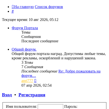
На главную
Список форумов
Поиск
Текущее время: 10 авг 2026, 05:12
Форум Портала
Темы
Сообщения
Последнее сообщение
Общий форум.
Общий форум портала наград. Допустимы любые темы,
кроме рекламы, оскорблений и нарушений закона.
3
Темы
7
Сообщения
Последнее сообщение
Re: Добро пожаловать на
форум…
Перейти
anri777
к
07 апр 2026, 02:54
последнему
сообщению
Вход
•
Регистрация
Имя пользователя:
Пароль: