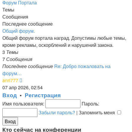
Форум Портала
Темы
Сообщения
Последнее сообщение
Общий форум.
Общий форум портала наград. Допустимы любые темы,
кроме рекламы, оскорблений и нарушений закона.
3
Темы
7
Сообщения
Последнее сообщение
Re: Добро пожаловать на
форум…
Перейти
anri777
к
07 апр 2026, 02:54
последнему
Вход
•
Регистрация
сообщению
Имя пользователя:
Пароль:
Забыли пароль?
|
Запомнить меня
Кто сейчас на конференции