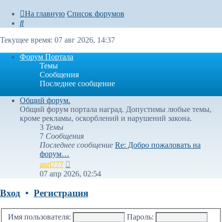
На главную
Список форумов
Поиск
Текущее время: 07 авг 2026, 14:37
Форум Портала
Темы
Сообщения
Последнее сообщение
Общий форум.
Общий форум портала наград. Допустимы любые темы,
кроме рекламы, оскорблений и нарушений закона.
3
Темы
7
Сообщения
Последнее сообщение
Re: Добро пожаловать на
форум…
Перейти
anri777
к
07 апр 2026, 02:54
последнему
сообщению
Вход
•
Регистрация
Имя пользователя:
Пароль: