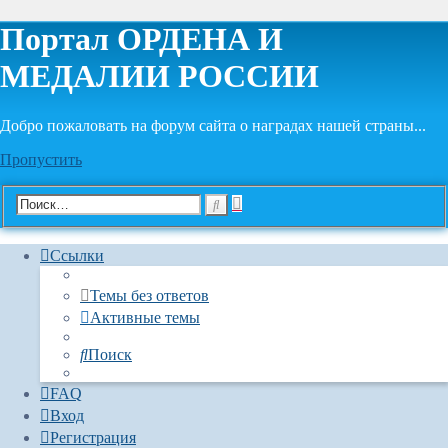
Портал ОРДЕНА И
МЕДАЛИИ РОССИИ
Добро пожаловать на форум сайта о наградах нашей страны...
Пропустить
Расширенный
Поиск
поиск
Ссылки
Темы без ответов
Активные темы
Поиск
FAQ
Вход
Регистрация