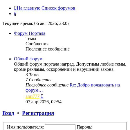
На главную
Список форумов
Поиск
Текущее время: 06 авг 2026, 23:07
Форум Портала
Темы
Сообщения
Последнее сообщение
Общий форум.
Общий форум портала наград. Допустимы любые темы,
кроме рекламы, оскорблений и нарушений закона.
3
Темы
7
Сообщения
Последнее сообщение
Re: Добро пожаловать на
форум…
Перейти
anri777
к
07 апр 2026, 02:54
последнему
сообщению
Вход
•
Регистрация
Имя пользователя:
Пароль: