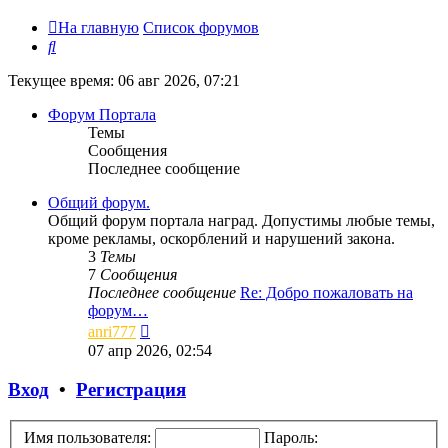
На главную
Список форумов
Поиск
Текущее время: 06 авг 2026, 07:21
Форум Портала
Темы
Сообщения
Последнее сообщение
Общий форум.
Общий форум портала наград. Допустимы любые темы,
кроме рекламы, оскорблений и нарушений закона.
3
Темы
7
Сообщения
Последнее сообщение
Re: Добро пожаловать на
форум…
Перейти
anri777
к
07 апр 2026, 02:54
последнему
сообщению
Вход
•
Регистрация
Имя пользователя:
Пароль: