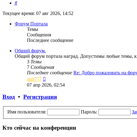
Поиск
Текущее время: 07 авг 2026, 14:52
Форум Портала
Темы
Сообщения
Последнее сообщение
Общий форум.
Общий форум портала наград. Допустимы любые темы, кр
3
Темы
7
Сообщения
Последнее сообщение
Re: Добро пожаловать на фо
Перейти
anri777
к
07 апр 2026, 02:54
последнему
сообщению
Вход
•
Регистрация
Имя пользователя:
Пароль:
За
Кто сейчас на конференции