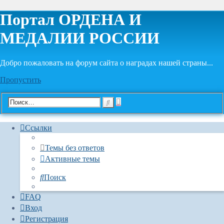
Портал ОРДЕНА И
МЕДАЛИИ РОССИИ
Добро пожаловать на форум сайта о наградах нашей страны...
Пропустить
Расширенный
Поиск
поиск
Ссылки
Темы без ответов
Активные темы
Поиск
FAQ
Вход
Регистрация