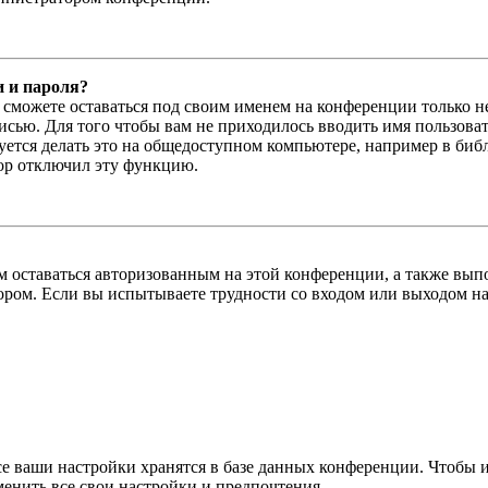
и и пароля?
ы сможете оставаться под своим именем на конференции только н
писью. Для того чтобы вам не приходилось вводить имя пользова
тся делать это на общедоступном компьютере, например в библи
тор отключил эту функцию.
вам оставаться авторизованным на этой конференции, а также в
ром. Если вы испытываете трудности со входом или выходом на
се ваши настройки хранятся в базе данных конференции. Чтобы 
менить все свои настройки и предпочтения.