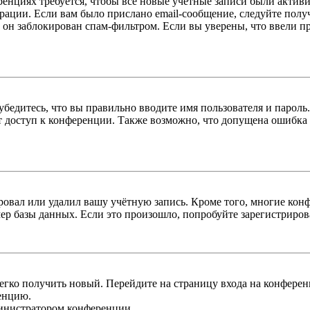
енциях требуется, чтобы все новые учётные записи были актив
трации. Если вам было прислано email-сообщение, следуйте пол
 он заблокирован спам-фильтром. Если вы уверены, что ввели пр
бедитесь, что вы правильно вводите имя пользователя и пароль
ыт доступ к конференции. Также возможно, что допущена ошибка
овал или удалил вашу учётную запись. Кроме того, многие кон
р базы данных. Если это произошло, попробуйте зарегистрироват
легко получить новый. Перейдите на страницу входа на конфер
енцию.
министратором конференции.