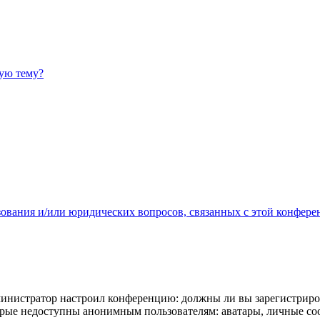
ную тему?
зования и/или юридических вопросов, связанных с этой конфере
администратор настроил конференцию: должны ли вы зарегистриро
рые недоступны анонимным пользователям: аватары, личные сообщ