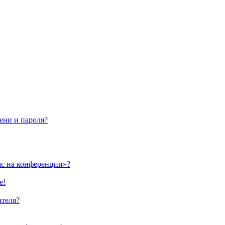
ени и пароля?
ас на конференции»?
е!
ателя?