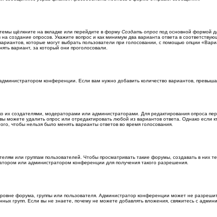
темы щёлкните на вкладке или перейдите в форму
Создать опрос
под основной формой дл
в на создание опросов. Укажите вопрос и как минимум два варианта ответа в соответству
 вариантов, которые могут выбрать пользователи при голосовании, с помощью опции «Вариа
ять вариант, за который они проголосовали.
 администратором конференции. Если вам нужно добавить количество вариантов, превыш
лько их создателями, модераторами или администраторами. Для редактирования опроса пер
о вы можете удалить опрос или отредактировать любой из вариантов ответа. Однако если 
того, чтобы нельзя было менять варианты ответов во время голосования.
лям или группам пользователей. Чтобы просматривать такие форумы, создавать в них те
атором или администратором конференции для получения такого разрешения.
ровне форума, группы или пользователя. Администратор конференции может не разреши
ных групп. Если вы не знаете, почему не можете добавлять вложения, свяжитесь с адми