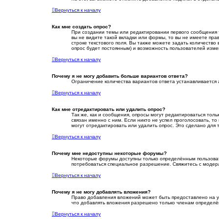
Вернуться к началу
Как мне создать опрос?
При создании темы или редактировании первого сообщения 
вы не видите такой вкладки или формы, то вы не имеете пра
строке текстового поля. Вы также можете задать количество
опрос будет постоянным) и возможность пользователей измен
Вернуться к началу
Почему я не могу добавить больше вариантов ответа?
Ограничение количества вариантов ответа устанавливается
Вернуться к началу
Как мне отредактировать или удалить опрос?
Так же, как и сообщения, опросы могут редактироваться то
связан именно с ним. Если никто не успел проголосовать, т
могут отредактировать или удалить опрос. Это сделано для 
Вернуться к началу
Почему мне недоступны некоторые форумы?
Некоторые форумы доступны только определённым пользовате
потребоваться специальное разрешение. Свяжитесь с модер
Вернуться к началу
Почему я не могу добавлять вложения?
Право добавления вложений может быть предоставлено на у
что добавлять вложения разрешено только членам определён
Вернуться к началу