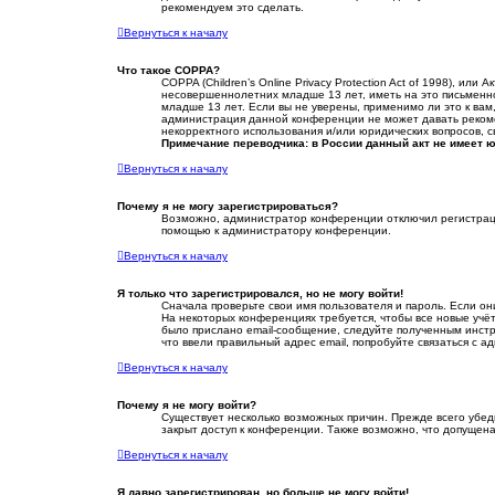
рекомендуем это сделать.
Вернуться к началу
Что такое COPPA?
COPPA (Children’s Online Privacy Protection Act of 1998), 
несовершеннолетних младше 13 лет, иметь на это письменн
младше 13 лет. Если вы не уверены, применимо ли это к вам
администрация данной конференции не может давать рекомен
некорректного использования и/или юридических вопросов, 
Примечание переводчика: в России данный акт не имеет 
Вернуться к началу
Почему я не могу зарегистрироваться?
Возможно, администратор конференции отключил регистрацию
помощью к администратору конференции.
Вернуться к началу
Я только что зарегистрировался, но не могу войти!
Сначала проверьте свои имя пользователя и пароль. Если он
На некоторых конференциях требуется, чтобы все новые учё
было прислано email-сообщение, следуйте полученным инстру
что ввели правильный адрес email, попробуйте связаться с 
Вернуться к началу
Почему я не могу войти?
Существует несколько возможных причин. Прежде всего убеди
закрыт доступ к конференции. Также возможно, что допущен
Вернуться к началу
Я давно зарегистрирован, но больше не могу войти!