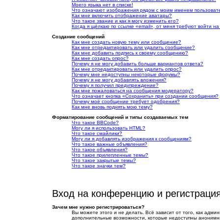
Моего языка нет в списке!
Что означают изображения рядом с моим именем пользоват
Как мне включить отображение аватары?
Что такое звание и как я могу изменить его?
Когда я щёлкаю по ссылке «email», от меня требуют войти н
Создание сообщений
Как мне создать новую тему или сообщение?
Как мне отредактировать или удалить сообщение?
Как мне добавить подпись к своему сообщению?
Как мне создать опрос?
Почему я не могу добавить больше вариантов ответа?
Как мне отредактировать или удалить опрос?
Почему мне недоступны некоторые форумы?
Почему я не могу добавлять вложения?
Почему я получил предупреждение?
Как мне пожаловаться на сообщения модератору?
Что означает кнопка «Сохранить» при создании сообщения?
Почему моё сообщение требует одобрения?
Как мне вновь поднять мою тему?
Форматирование сообщений и типы создаваемых тем
Что такое BBCode?
Могу ли я использовать HTML?
Что такое смайлики?
Могу ли я добавлять изображения к сообщениям?
Что такое важные объявления?
Что такое объявления?
Что такое прилепленные темы?
Что такое закрытые темы?
Что такое значки тем?
Вход на конференцию и регистраци
Зачем мне нужно регистрироваться?
Вы можете этого и не делать. Всё зависит от того, как адм
дополнительные возможности, которые недоступны анонимным 