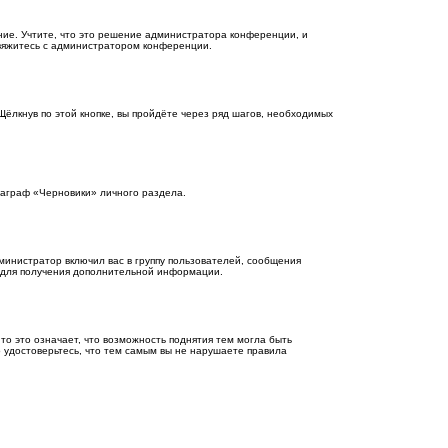
ие. Учтите, что это решение администратора конференции, и
свяжитесь с администратором конференции.
ёлкнув по этой кнопке, вы пройдёте через ряд шагов, необходимых
араграф «Черновики» личного раздела.
инистратор включил вас в группу пользователей, сообщения
и для получения дополнительной информации.
то это означает, что возможность поднятия тем могла быть
о удостоверьтесь, что тем самым вы не нарушаете правила