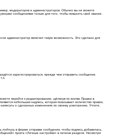
имер, модераторов и администраторов. Обычно вы не можете
ужными сообщениями только для того, чтобы повысить своё звание.
 если администратор включил такую возможность. Это сделано для
ридётся зарегистрироваться, прежде чем отправить сообщение.
т.п.
можете перейти к редактированию, щёлкнув по кнопке
Правка
в
появится небольшая надпись, которая показывает количество правок,
и написать о сделанных изменениях по своему усмотрению. Учтите,
ь подпись
в форме отправки сообщения, чтобы подпись добавилась.
общений» пункта «Личные настройки» в личном разделе. Несмотря