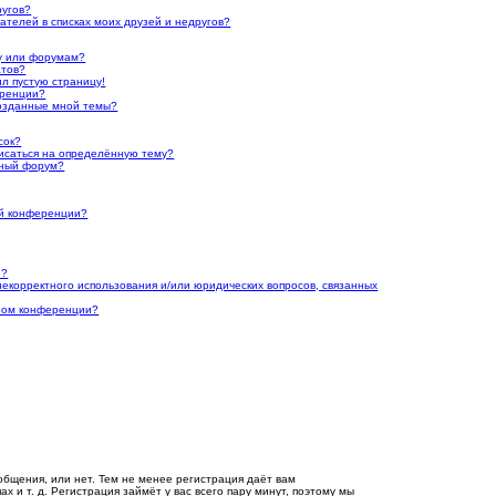
ругов?
ателей в списках моих друзей и недругов?
му или форумам?
атов?
ил пустую страницу!
еренции?
созданные мной темы?
сок?
писаться на определённую тему?
нный форум?
ой конференции?
и?
 некорректного использования и/или юридических вопросов, связанных
ором конференции?
общения, или нет. Тем не менее регистрация даёт вам
 и т. д. Регистрация займёт у вас всего пару минут, поэтому мы