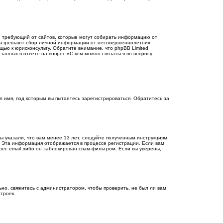
тов, требующий от сайтов, которые могут собирать информацию от
ы разрешают сбор личной информации от несовершеннолетних
щью к юрисконсульту. Обратите внимание, что phpBB Limited
анных в ответе на вопрос «С кем можно связаться по вопросу
 имя, под которым вы пытаетесь зарегистрироваться. Обратитесь за
ы указали, что вам менее 13 лет, следуйте полученным инструкциям.
. Эта информация отображается в процессе регистрации. Если вам
рес email либо он заблокирован спам-фильтром. Если вы уверены,
ьно, свяжитесь с администратором, чтобы проверить, не был ли вам
троек.