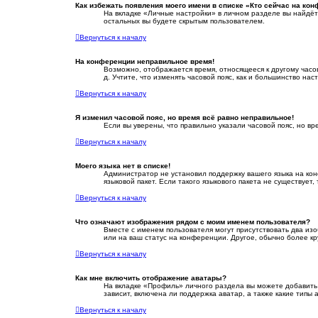
Как избежать появления моего имени в списке «Кто сейчас на ко
На вкладке «Личные настройки» в личном разделе вы найдё
остальных вы будете скрытым пользователем.
Вернуться к началу
На конференции неправильное время!
Возможно, отображается время, относящееся к другому часовом
д. Учтите, что изменять часовой пояс, как и большинство на
Вернуться к началу
Я изменил часовой пояс, но время всё равно неправильное!
Если вы уверены, что правильно указали часовой пояс, но 
Вернуться к началу
Моего языка нет в списке!
Администратор не установил поддержку вашего языка на кон
языковой пакет. Если такого языкового пакета не существуе
Вернуться к началу
Что означают изображения рядом с моим именем пользователя?
Вместе с именем пользователя могут присутствовать два изо
или на ваш статус на конференции. Другое, обычно более кр
Вернуться к началу
Как мне включить отображение аватары?
На вкладке «Профиль» личного раздела вы можете добавить
зависит, включена ли поддержка аватар, а также какие типы
Вернуться к началу