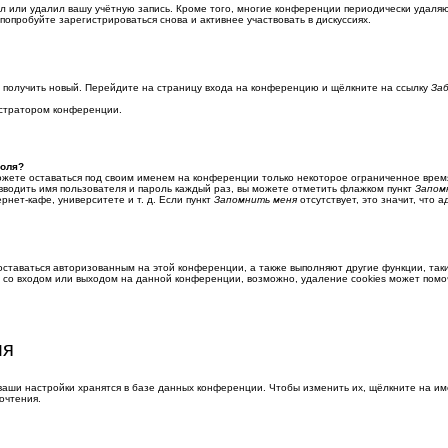
л или удалил вашу учётную запись. Кроме того, многие конференции периодически удаля
опробуйте зарегистрироваться снова и активнее участвовать в дискуссиях.
ко получить новый. Перейдите на страницу входа на конференцию и щёлкните на ссылку
За
истратором конференции.
роля?
ожете оставаться под своим именем на конференции только некоторое ограниченное время.
 вводить имя пользователя и пароль каждый раз, вы можете отметить флажком пункт
Запом
нет-кафе, университете и т. д. Если пункт
Запомнить меня
отсутствует, это значит, что 
 оставаться авторизованным на этой конференции, а также выполняют другие функции, та
 со входом или выходом на данной конференции, возможно, удаление cookies может помо
ля
ваши настройки хранятся в базе данных конференции. Чтобы изменить их, щёлкните на им
очтения.