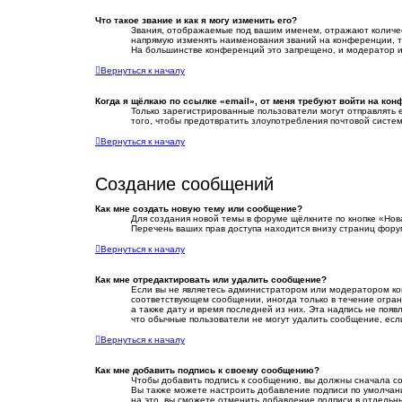
Что такое звание и как я могу изменить его?
Звания, отображаемые под вашим именем, отражают количе
напрямую изменять наименования званий на конференции, т
На большинстве конференций это запрещено, и модератор и
Вернуться к началу
Когда я щёлкаю по ссылке «email», от меня требуют войти на ко
Только зарегистрированные пользователи могут отправлять 
того, чтобы предотвратить злоупотребления почтовой сист
Вернуться к началу
Создание сообщений
Как мне создать новую тему или сообщение?
Для создания новой темы в форуме щёлкните по кнопке «Нов
Перечень ваших прав доступа находится внизу страниц фору
Вернуться к началу
Как мне отредактировать или удалить сообщение?
Если вы не являетесь администратором или модератором ко
соответствующем сообщении, иногда только в течение ограни
а также дату и время последней из них. Эта надпись не поя
что обычные пользователи не могут удалить сообщение, если
Вернуться к началу
Как мне добавить подпись к своему сообщению?
Чтобы добавить подпись к сообщению, вы должны сначала со
Вы также можете настроить добавление подписи по умолчан
на это, вы сможете отменить добавление подписи в отдель