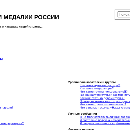
 И МЕДАЛИИ РОССИИ
 о наградах нашей страны...
сы
Уровни пользователей и группы
Кто такие администраторы?
Кто такие модераторы?
Что такое группы пользователей?
Где находятся группы и как мне вст
Как мне стать лидером группы?
Почему названия некоторых групп
Что такое группа по умолчанию?
и пароля?
Что означает ссылка «Наша коман
Личные сообщения
Я не могу отправить личные сообщ
Я постоянно получаю нежелательн
на конференции»?
Я получил спам или оскорбительный
Друзья и недруги