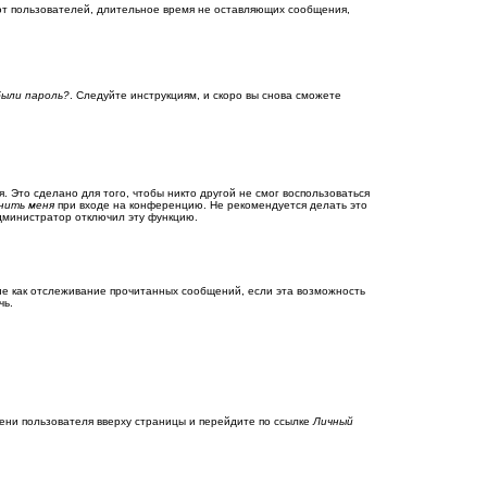
ют пользователей, длительное время не оставляющих сообщения,
были пароль?
. Следуйте инструкциям, и скоро вы снова сможете
 Это сделано для того, чтобы никто другой не смог воспользоваться
нить меня
при входе на конференцию. Не рекомендуется делать это
администратор отключил эту функцию.
кие как отслеживание прочитанных сообщений, если эта возможность
чь.
ени пользователя вверху страницы и перейдите по ссылке
Личный