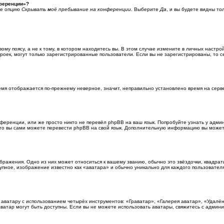
нференции»?
те опцию
Скрывать моё пребывание на конференции
. Выберите
Да
, и вы будете видны т
у поясу, а не к тому, в котором находитесь вы. В этом случае измените в личных настройк
строек, могут только зарегистрированные пользователи. Если вы не зарегистрированы, то 
время отображается по-прежнему неверное, значит, неправильно установлено время на сер
ференции, или же просто никто не перевёл phpBB на ваш язык. Попробуйте узнать у адм
т, то вы сами можете перевести phpBB на свой язык. Дополнительную информацию вы може
бражения. Одно из них может относиться к вашему званию, обычно это звёздочки, квадрат
упное, изображение известно как «аватара» и обычно уникально для каждого пользователя
 аватару с использованием четырёх инструментов: «Граватар», «Галерея аватар», «Удал
 аватар могут быть доступны. Если вы не можете использовать аватары, свяжитесь с адми