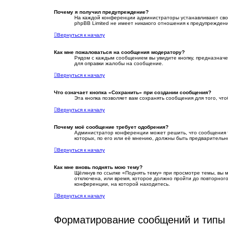
Почему я получил предупреждение?
На каждой конференции администраторы устанавливают свой
phpBB Limited не имеет никакого отношения к предупрежден
Вернуться к началу
Как мне пожаловаться на сообщения модератору?
Рядом с каждым сообщением вы увидите кнопку, предназначе
для оправки жалобы на сообщение.
Вернуться к началу
Что означает кнопка «Сохранить» при создании сообщения?
Эта кнопка позволяет вам сохранять сообщения для того, чт
Вернуться к началу
Почему моё сообщение требует одобрения?
Администратор конференции может решить, что сообщения т
которых, по его или её мнению, должны быть предваритель
Вернуться к началу
Как мне вновь поднять мою тему?
Щёлкнув по ссылке «Поднять тему» при просмотре темы, вы м
отключена, или время, которое должно пройти до повторного
конференции, на которой находитесь.
Вернуться к началу
Форматирование сообщений и типы