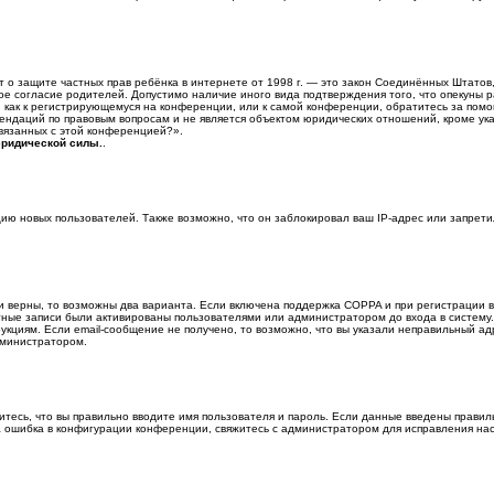
или Акт о защите частных прав ребёнка в интернете от 1998 г. — это закон Соединённых Шта
ое согласие родителей. Допустимо наличие иного вида подтверждения того, что опекун
, как к регистрирующемуся на конференции, или к самой конференции, обратитесь за помо
даций по правовым вопросам и не является объектом юридических отношений, кроме указ
связанных с этой конференцией?».
юридической силы.
.
 новых пользователей. Также возможно, что он заблокировал ваш IP-адрес или запретил
и верны, то возможны два варианта. Если включена поддержка COPPA и при регистрации в
тные записи были активированы пользователями или администратором до входа в систему
кциям. Если email-сообщение не получено, то возможно, что вы указали неправильный ад
администратором.
тесь, что вы правильно вводите имя пользователя и пароль. Если данные введены правил
а ошибка в конфигурации конференции, свяжитесь с администратором для исправления нас