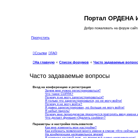
Портал ОРДЕНА
Добро пожаловать на форум сайта
Пропустить
Ссылки
FAQ
На главную
Список форумов
Часто задаваемые вопро
Часто задаваемые вопросы
Вход на конференцию и регистрация
Зачем мне нужно регистрироваться?
Что такое COPPA?
Почему я не могу зарегистрироваться?
Я только что зарегистрировался, но не могу войти!
Почему я не могу войти?
Я давно зарегистрирован, но больше не могу войти!
Я забыл пароль!
Почему мне периодически приходится повторять ввод имени 
Что делает функция «Удалить cookies»?
Параметры и настройки пользователя
Как мне изменить мои настройки?
Как избежать появления моего имени в списке «Кто сейчас 
На конференции неправильное время!
Я изменил часовой пояс, но время всё равно неправильное!