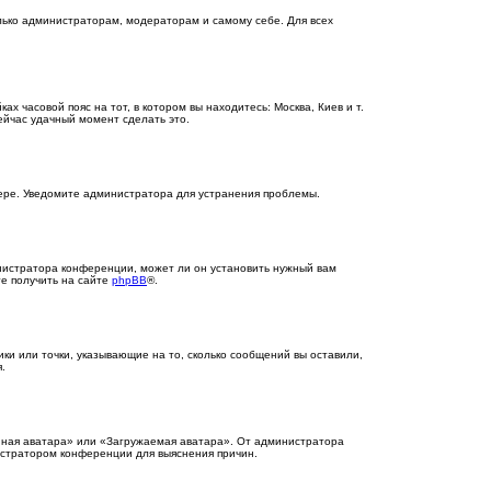
олько администраторам, модераторам и самому себе. Для всех
ах часовой пояс на тот, в котором вы находитесь: Москва, Киев и т.
сейчас удачный момент сделать это.
вере. Уведомите администратора для устранения проблемы.
инистратора конференции, может ли он установить нужный вам
те получить на сайте
phpBB
®.
ики или точки, указывающие на то, сколько сообщений вы оставили,
.
ённая аватара» или «Загружаемая аватара». От администратора
нистратором конференции для выяснения причин.