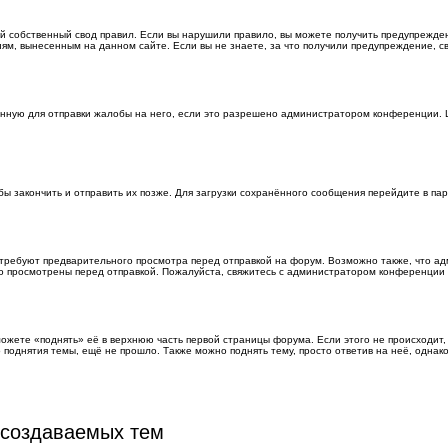
 собственный свод правил. Если вы нарушили правило, вы можете получить предупрежден
иям, вынесенным на данном сайте. Если вы не знаете, за что получили предупреждение, 
нную для отправки жалобы на него, если это разрешено администратором конференции. Щ
обы закончить и отправить их позже. Для загрузки сохранённого сообщения перейдите в п
ребуют предварительного просмотра перед отправкой на форум. Возможно также, что адм
но просмотрены перед отправкой. Пожалуйста, свяжитесь с администратором конференци
ожете «поднять» её в верхнюю часть первой страницы форума. Если этого не происходит, 
 поднятия темы, ещё не прошло. Также можно поднять тему, просто ответив на неё, однак
 создаваемых тем