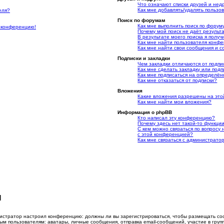
Что означают списки друзей и нед
Как мне добавлять/удалять пользов
еля?
Поиск по форумам
Как мне выполнить поиск по фору
а конференцию!
Почему мой поиск не даёт результ
В результате моего поиска я получ
Как мне найти пользователя конф
Как мне найти свои сообщения и 
Подписки и закладки
Чем закладки отличаются от подпи
Как мне сделать закладку или под
Как мне подписаться на определё
Как мне отказаться от подписки?
Вложения
Какие вложения разрешены на эт
Как мне найти мои вложения?
Информация о phpBB
Кто написал эту конференцию?
Почему здесь нет такой-то функци
С кем можно связаться по вопросу
с этой конференцией?
Как мне связаться с администрат
я
инистратор настроил конференцию: должны ли вы зарегистрироваться, чтобы размещать со
пользователям: аватары, личные сообщения, отправка email-сообщений, участие в группах