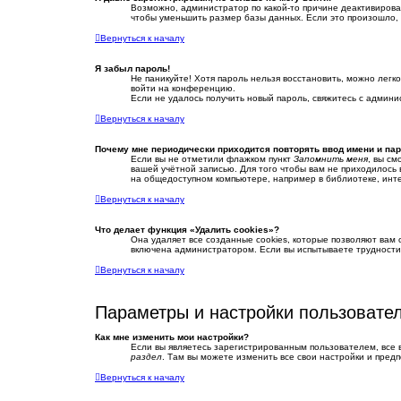
Возможно, администратор по какой-то причине деактивирова
чтобы уменьшить размер базы данных. Если это произошло, п
Вернуться к началу
Я забыл пароль!
Не паникуйте! Хотя пароль нельзя восстановить, можно лег
войти на конференцию.
Если не удалось получить новый пароль, свяжитесь с админ
Вернуться к началу
Почему мне периодически приходится повторять ввод имени и па
Если вы не отметили флажком пункт
Запомнить меня
, вы см
вашей учётной записью. Для того чтобы вам не приходилось
на общедоступном компьютере, например в библиотеке, интер
Вернуться к началу
Что делает функция «Удалить cookies»?
Она удаляет все созданные cookies, которые позволяют вам
включена администратором. Если вы испытываете трудности
Вернуться к началу
Параметры и настройки пользовате
Как мне изменить мои настройки?
Если вы являетесь зарегистрированным пользователем, все 
раздел
. Там вы можете изменить все свои настройки и предп
Вернуться к началу