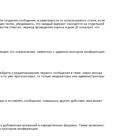
я создания сообщения, в зависимости от используемого стиля; если
ющих полях, убедившись, что каждый вариант находится на отдельной
нтов ответа», период проведения опроса в днях (0 означает, что
ающее это ограничение, свяжитесь с администратором конференции.
ейдите к редактированию первого сообщения в теме; опрос всегда
кто-то уже проголосовал, то только модераторы или администраторы
мы и оставлять сообщения, совершать другие действия, вам может
ть добавление вложений в определённых форумах. Также возможно,
нистратором конференции.