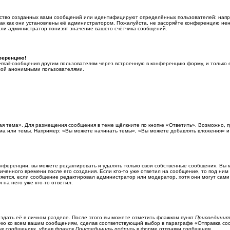
ство созданных вами сообщений или идентифицируют определённых пользователей: напр
ак как они установлены её администратором. Пожалуйста, не засоряйте конференцию нен
ли администратор понизят значение вашего счётчика сообщений.
нференцию!
email-сообщения другим пользователям через встроенную в конференцию форму, и только
емой анонимными пользователями.
ая тема». Для размещения сообщения в теме щёлкните по кнопке «Ответить». Возможно, п
ма или темы. Например: «Вы можете начинать темы», «Вы можете добавлять вложения» и 
нференции, вы можете редактировать и удалять только свои собственные сообщения. Вы 
ченного времени после его создания. Если кто-то уже ответил на сообщение, то под ним 
вляется, если сообщение редактировал администратор или модератор, хотя они могут сам
 на него уже кто-то ответил.
здать её в личном разделе. После этого вы можете отметить флажком пункт
Присоединит
ию ко всем вашим сообщениям, сделав соответствующий выбор в параграфе «Отправка со
ных сообщениях, убрав флажок
Присоединить подпись
в форме отправки сообщения.