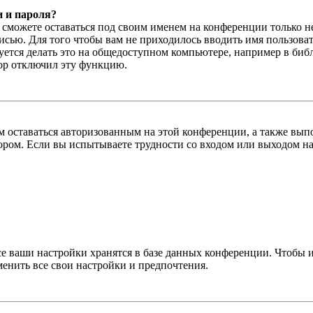
и и пароля?
ы сможете оставаться под своим именем на конференции только н
писью. Для того чтобы вам не приходилось вводить имя пользова
тся делать это на общедоступном компьютере, например в библи
тор отключил эту функцию.
вам оставаться авторизованным на этой конференции, а также в
ром. Если вы испытываете трудности со входом или выходом на
се ваши настройки хранятся в базе данных конференции. Чтобы 
менить все свои настройки и предпочтения.