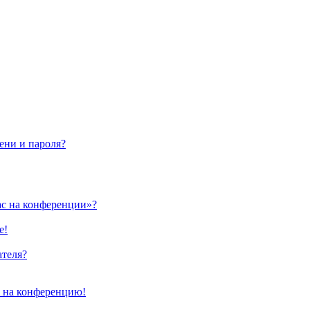
ени и пароля?
ас на конференции»?
е!
ателя?
и на конференцию!