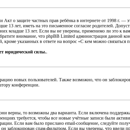
, или Акт о защите частных прав ребёнка в интернете от 1998 г.
е 13 лет, иметь на это письменное согласие родителей. Допус
х младше 13 лет. Если вы не уверены, применимо ли это к вам
Обратите внимание, что phpBB Limited администрация данной к
, кроме указанных в ответе на вопрос «С кем можно связаться 
ет юридической силы.
.
цию новых пользователей. Также возможно, что он заблокирова
ратору конференции.
 они верны, то возможны два варианта. Если включена поддержка
енциях требуется, чтобы все новые учётные записи были актив
трации. Если вам было прислано email-сообщение, следуйте пол
 он заблокирован спам-фильтром. Если вы уверены, что ввели пр