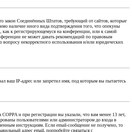
 — это закон Соединённых Штатов, требующий от сайтов, которые
тимо наличие иного вида подтверждения того, что опекуны
, как к регистрирующемуся на конференции, или к самой
онференции не может давать рекомендаций по правовым
по вопросу некорректного использования и/или юридических
л ваш IP-адрес или запретил имя, под которым вы пытаетесь
 COPPA и при регистрации вы указали, что вам менее 13 лет,
ированы пользователями или администратором до входа в
ученным инструкциям. Если email-сообщение не получено, то
авильный адрес email, попробуйте связаться с