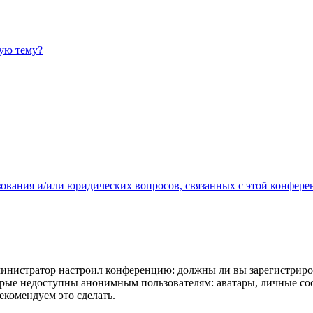
ную тему?
зования и/или юридических вопросов, связанных с этой конфере
администратор настроил конференцию: должны ли вы зарегистриро
рые недоступны анонимным пользователям: аватары, личные сообщ
екомендуем это сделать.