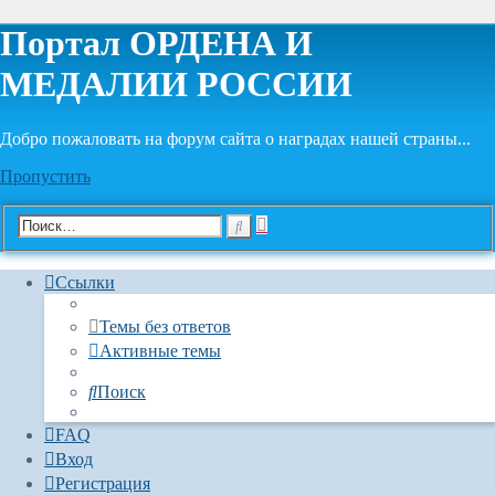
Портал ОРДЕНА И
МЕДАЛИИ РОССИИ
Добро пожаловать на форум сайта о наградах нашей страны...
Пропустить
Расширенный
Поиск
поиск
Ссылки
Темы без ответов
Активные темы
Поиск
FAQ
Вход
Регистрация