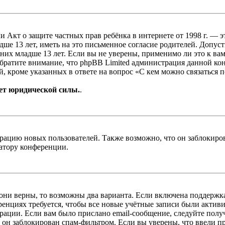
, или Акт о защите частных прав ребёнка в интернете от 1998 г.
е 13 лет, иметь на это письменное согласие родителей. Допус
х младше 13 лет. Если вы не уверены, применимо ли это к вам
Обратите внимание, что phpBB Limited администрация данной к
, кроме указанных в ответе на вопрос «С кем можно связаться 
ет юридической силы.
.
цию новых пользователей. Также возможно, что он заблокирова
ратору конференции.
 они верны, то возможны два варианта. Если включена поддержка
енциях требуется, чтобы все новые учётные записи были актив
трации. Если вам было прислано email-сообщение, следуйте пол
 он заблокирован спам-фильтром. Если вы уверены, что ввели пр