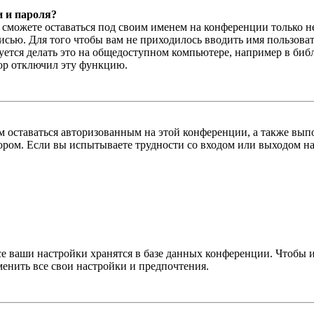
и и пароля?
ы сможете оставаться под своим именем на конференции только н
писью. Для того чтобы вам не приходилось вводить имя пользова
тся делать это на общедоступном компьютере, например в библи
тор отключил эту функцию.
вам оставаться авторизованным на этой конференции, а также в
ром. Если вы испытываете трудности со входом или выходом на
се ваши настройки хранятся в базе данных конференции. Чтобы 
менить все свои настройки и предпочтения.