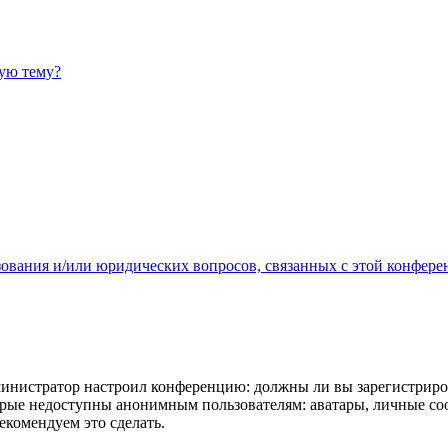
ную тему?
зования и/или юридических вопросов, связанных с этой конфере
администратор настроил конференцию: должны ли вы зарегистриро
рые недоступны анонимным пользователям: аватары, личные сообщ
екомендуем это сделать.