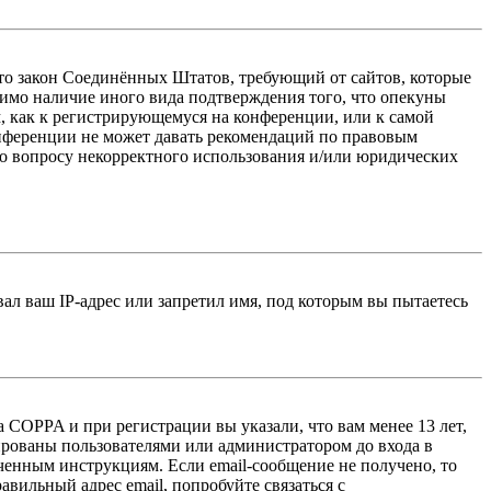
 — это закон Соединённых Штатов, требующий от сайтов, которые
тимо наличие иного вида подтверждения того, что опекуны
, как к регистрирующемуся на конференции, или к самой
онференции не может давать рекомендаций по правовым
по вопросу некорректного использования и/или юридических
л ваш IP-адрес или запретил имя, под которым вы пытаетесь
 COPPA и при регистрации вы указали, что вам менее 13 лет,
ированы пользователями или администратором до входа в
ученным инструкциям. Если email-сообщение не получено, то
авильный адрес email, попробуйте связаться с