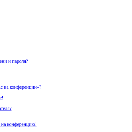
ени и пароля?
ас на конференции»?
е!
ателя?
и на конференцию!