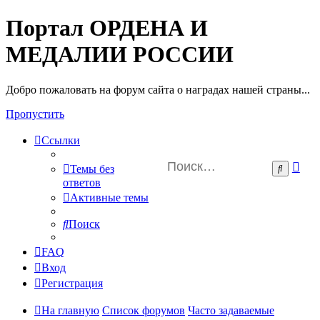
Портал ОРДЕНА И
МЕДАЛИИ РОССИИ
Добро пожаловать на форум сайта о наградах нашей страны...
Пропустить
Ссылки
Ра
Поиск
Темы без
пои
ответов
Активные темы
Поиск
FAQ
Вход
Регистрация
На главную
Список форумов
Часто задаваемые