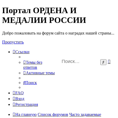
Портал ОРДЕНА И
МЕДАЛИИ РОССИИ
Добро пожаловать на форум сайта о наградах нашей страны...
Пропустить
Ссылки
Ра
Поиск
Темы без
пои
ответов
Активные темы
Поиск
FAQ
Вход
Регистрация
На главную
Список форумов
Часто задаваемые