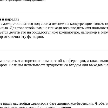
и и пароля?
ы сможете оставаться под своим именем на конференции только н
писью. Для того чтобы вам не приходилось вводить имя пользова
тся делать это на общедоступном компьютере, например в библи
тор отключил эту функцию.
вам оставаться авторизованным на этой конференции, а также в
ром. Если вы испытываете трудности со входом или выходом на
се ваши настройки хранятся в базе данных конференции. Чтобы 
менить все свои настройки и предпочтения.