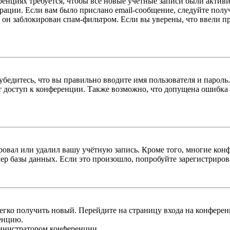
енциях требуется, чтобы все новые учётные записи были актив
трации. Если вам было прислано email-сообщение, следуйте пол
 он заблокирован спам-фильтром. Если вы уверены, что ввели пр
бедитесь, что вы правильно вводите имя пользователя и пароль
ыт доступ к конференции. Также возможно, что допущена ошибка
овал или удалил вашу учётную запись. Кроме того, многие кон
р базы данных. Если это произошло, попробуйте зарегистрироват
легко получить новый. Перейдите на страницу входа на конфер
енцию.
министратором конференции.