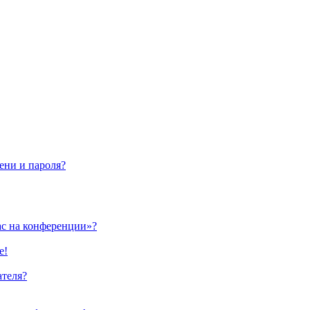
ени и пароля?
ас на конференции»?
е!
ателя?