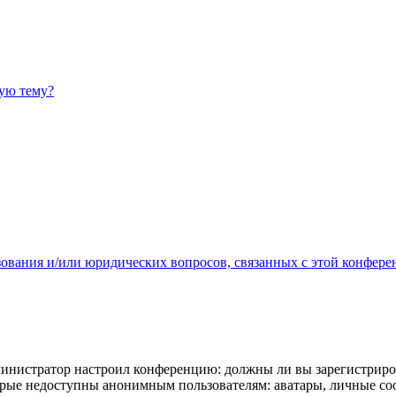
ную тему?
зования и/или юридических вопросов, связанных с этой конфере
администратор настроил конференцию: должны ли вы зарегистриро
рые недоступны анонимным пользователям: аватары, личные сообщ