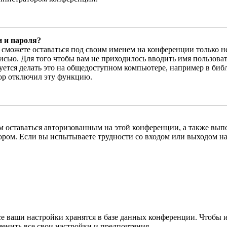
и и пароля?
ы сможете оставаться под своим именем на конференции только н
писью. Для того чтобы вам не приходилось вводить имя пользова
тся делать это на общедоступном компьютере, например в библи
тор отключил эту функцию.
вам оставаться авторизованным на этой конференции, а также в
ром. Если вы испытываете трудности со входом или выходом на
се ваши настройки хранятся в базе данных конференции. Чтобы 
менить все свои настройки и предпочтения.