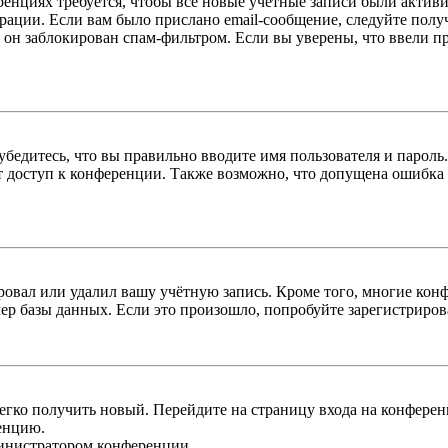
енциях требуется, чтобы все новые учётные записи были актив
трации. Если вам было прислано email-сообщение, следуйте пол
 он заблокирован спам-фильтром. Если вы уверены, что ввели пр
бедитесь, что вы правильно вводите имя пользователя и пароль
ыт доступ к конференции. Также возможно, что допущена ошибка
овал или удалил вашу учётную запись. Кроме того, многие кон
р базы данных. Если это произошло, попробуйте зарегистрироват
легко получить новый. Перейдите на страницу входа на конфер
енцию.
министратором конференции.