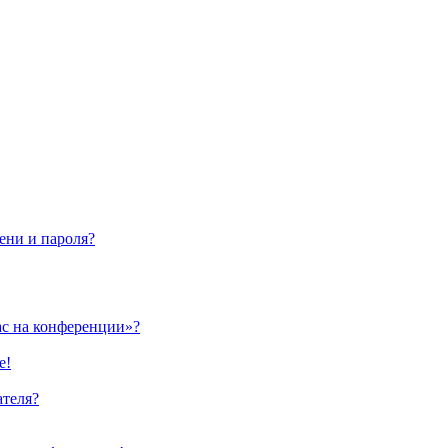
ени и пароля?
ас на конференции»?
е!
ателя?