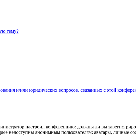
ную тему?
зования и/или юридических вопросов, связанных с этой конфере
администратор настроил конференцию: должны ли вы зарегистриро
рые недоступны анонимным пользователям: аватары, личные сообщ